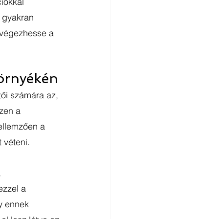
iókkal 
 gyakran 
lvégezhesse a 
környékén
tői számára az, 
zen a 
jellemzően a 
véteni. 
a
zzel a 
y ennek 