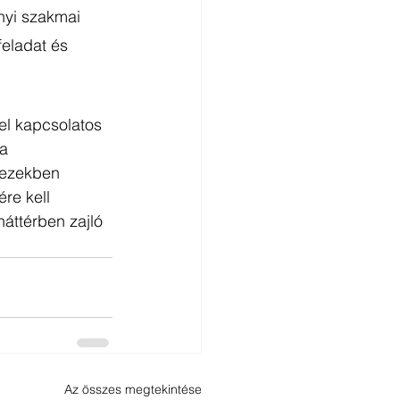
nyi szakmai 
eladat és 
el kapcsolatos 
a 
kezekben 
re kell 
áttérben zajló 
Az összes megtekintése