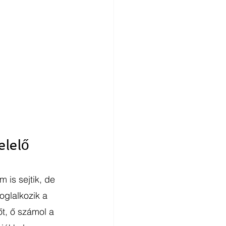
lelő 
is sejtik, de 
oglalkozik a 
őt, ő számol a 