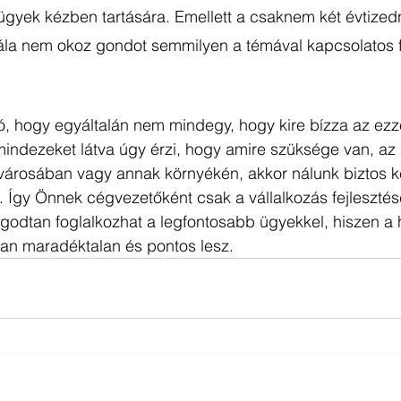
 ügyek kézben tartására. Emellett a csaknem két évtized
ála nem okoz gondot semmilyen a témával kapcsolatos f
ató, hogy egyáltalán nem mindegy, hogy kire bízza az ezz
indezeket látva úgy érzi, hogy amire szüksége van, az 
városában vagy annak környékén, akkor nálunk biztos 
. Így Önnek cégvezetőként csak a vállalkozás fejlesztésé
godtan foglalkozhat a legfontosabb ügyekkel, hiszen a h
san maradéktalan és pontos lesz. 