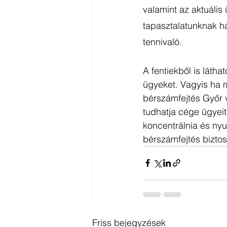
valamint az aktuális
tapasztalatunknak h
tennivaló. 
A fentiekből is láth
ügyeket. Vagyis ha m
bérszámfejtés Győr 
tudhatja cége ügyeit
koncentrálnia és nyu
bérszámfejtés bizto
Friss bejegyzések