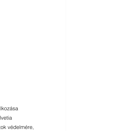
alkozása 
vetia 
atok védelmére, 