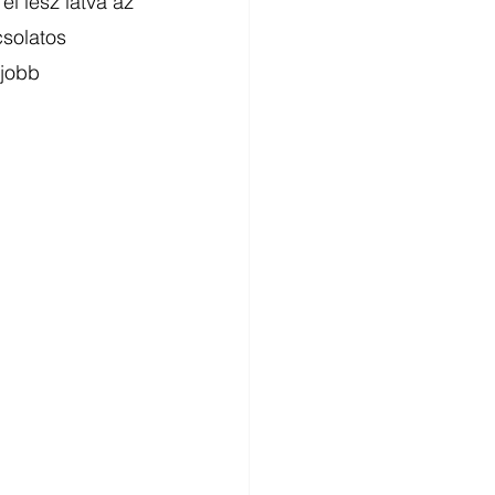
l lesz látva az 
solatos 
jobb 