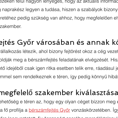
dezeken felül nagyon lényeges, hogy az aktuális informác
 naprakész legyen a tudása, hiszen a szabályok bizony
eretéhez pedig szükség van ahhoz, hogy megfelelően e
 szakember. 
ejtés Győr városában és annak 
állalkozás létezik, ahol bizony fejtörést okoz a cég veze
ldják meg a bérszámfejtés feladatának elvégzését. His
ő idejéből csak igen ritka esetben telik erre, ráadásul 
mmel sem rendelkeznek e téren, így pedig könnyű hibát 
 megfelelő szakember kiválasztás
ehetőség e téren az, hogy egy olyan céget bízzon meg e
 fő profilja a 
bérszámfejtés Győr
 vonzáskörzetében. Íg