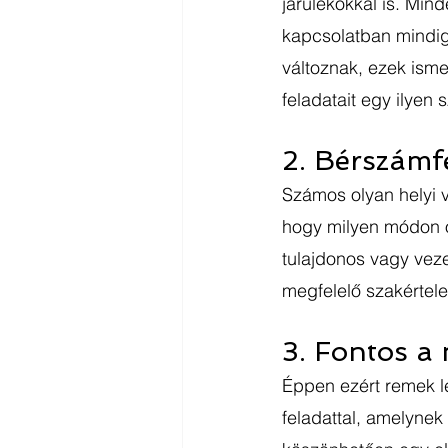
járulékokkal is. Min
kapcsolatban mindig
változnak, ezek ism
feladatait egy ilyen
2. Bérszámf
Számos olyan helyi v
hogy milyen módon o
tulajdonos vagy vezet
megfelelő szakértele
3. Fontos a
Éppen ezért remek l
feladattal, amelynek a