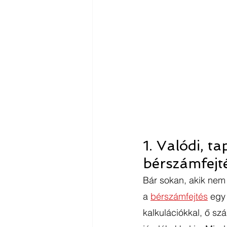
1. Valódi, t
bérszámfejt
Bár sokan, akik nem 
a 
bérszámfejtés
 egy
kalkulációkkal, ő szá