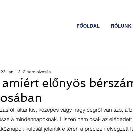
FŐOLDAL
RÓLUNK
23. jan. 13.
2 perc olvasás
 amiért előnyös bérszám
rosában
észe a mindennapoknak. Hiszen nem csak az elégedett 
köznapok kulcsát jelentik e téren a precízen elvégzett f