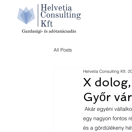
All Posts
Helvetia Consulting Kft.
20
X dolog,
Győr vá
 Akár egyéni vállalkozásról, akár kis, közepes vagy nagy cégről van szó, a bérszámfejtés 
egy nagyon fontos r
és a gördülékeny hét