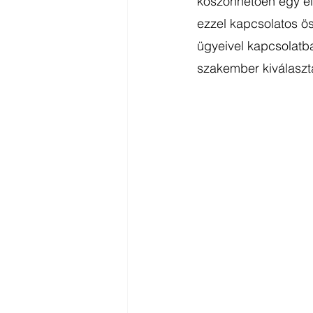
köszönhetően egy elő
ezzel kapcsolatos ös
ügyeivel kapcsolatb
szakember kiválaszta