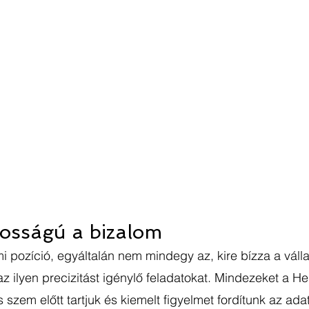
tosságú a bizalom
i pozíció, egyáltalán nem mindegy az, kire bízza a váll
z ilyen precizitást igénylő feladatokat. Mindezeket a Hel
is szem előtt tartjuk és kiemelt figyelmet fordítunk az ad