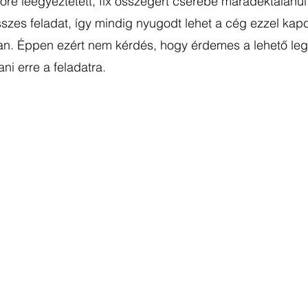
re leegyeztetett, fix összegért cserébe maradéktalanul e
szes feladat, így mindig nyugodt lehet a cég ezzel kapc
an. Éppen ezért nem kérdés, hogy érdemes a lehető leg
ni erre a feladatra. 