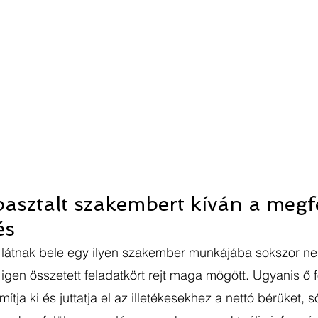
apasztalt szakembert kíván a megfe
és
látnak bele egy ilyen szakember munkájába sokszor nem 
 igen összetett feladatkört rejt maga mögött. Ugyanis ő f
mítja ki és juttatja el az illetékesekhez a nettó bérüket, s