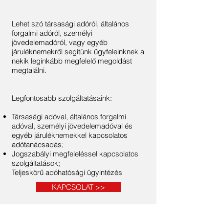
Lehet szó társasági adóról, általános
forgalmi adóról, személyi
jövedelemadóról, vagy egyéb
járuléknemekről segítünk ügyfeleinknek a
nekik leginkább megfelelő megoldást
megtalálni.
Legfontosabb szolgáltatásaink:
Társasági adóval, általános forgalmi
adóval, személyi jövedelemadóval és
egyéb járuléknemekkel kapcsolatos
adótanácsadás;
Jogszabályi megfeleléssel kapcsolatos
szolgáltatások;
Teljeskörű adóhatósági ügyintézés
KAPCSOLAT >>