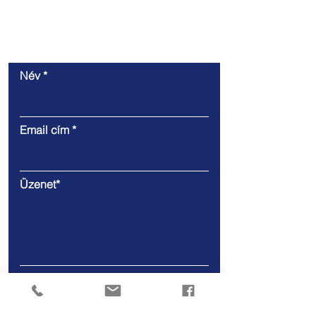
LÉPJEN VELÜNK
KAPCSOLATBA!
Név
Email cím
Üzenet*
Elküld >>