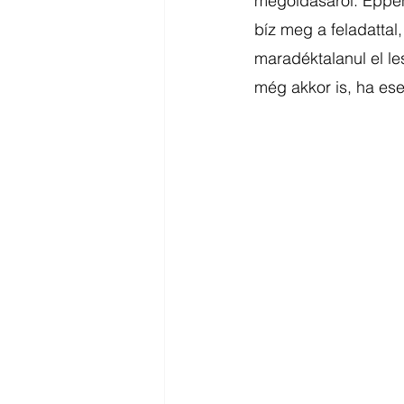
megoldásáról. Éppen
bíz meg a feladattal,
maradéktalanul el le
még akkor is, ha eset