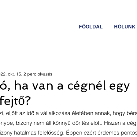
FŐOLDAL
RÓLUNK
22. okt. 15.
2 perc olvasás
 jó, ha van a cégnél egy
ejtő?
zi, eljött az idő a vállalkozása életében annak, hogy bér
nybe, bizony nem áll könnyű döntés előtt. Hiszen a cég
bizony hatalmas felelősség. Éppen ezért érdemes pontos