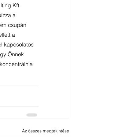
ing Kft. 
ízza a 
 nem csupán 
lett a 
l kapcsolatos 
hogy Önnek 
 koncentrálnia 
Az összes megtekintése