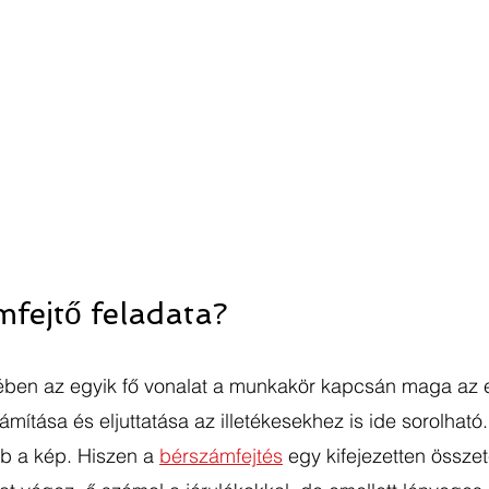
mfejtő feladata?
ében az egyik fő vonalat a munkakör kapcsán maga az e
ámítása és eljuttatása az illetékesekhez is ide sorolható
bb a kép. Hiszen a 
bérszámfejtés
 egy kifejezetten összete