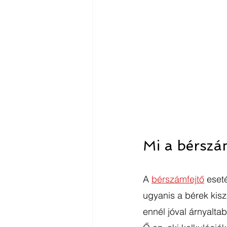
Mi a bérszá
A 
bérszámfejtő
 eset
ugyanis a bérek kisz
ennél jóval árnyalta