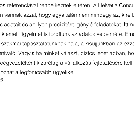
referenciával rendelkeznek e téren. A Helvetia Consult
n vannak azzal, hogy egyáltalán nem mindegy az, kire b
 adatait és az ilyen precizitást igénylő feladatokat. Itt
e kiemelt figyelmet is fordítunk az adatok védelmére. Emel
szakmai tapasztalatunknak hála, a kisujjunkban az ezze
nnivaló. Vagyis ha minket választ, biztos lehet abban, 
cégvezetőként kizárólag a vállalkozás fejlesztésére kell
kozhat a legfontosabb ügyekkel. 
tő