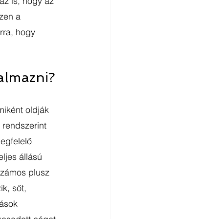
az is, hogy az 
zen a 
rra, hogy 
almazni?
iként oldják 
 rendszerint 
egfelelő 
ljes állású 
 számos plusz 
k, sőt, 
ások 