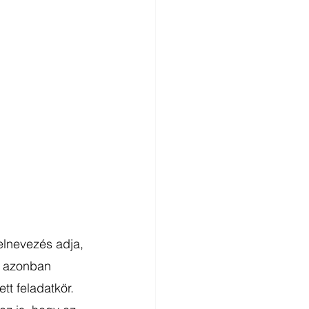
lnevezés adja, 
. azonban 
tt feladatkör. 