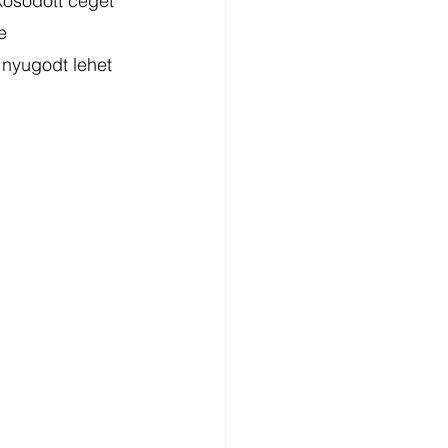
kosodott céget 
e 
 nyugodt lehet 