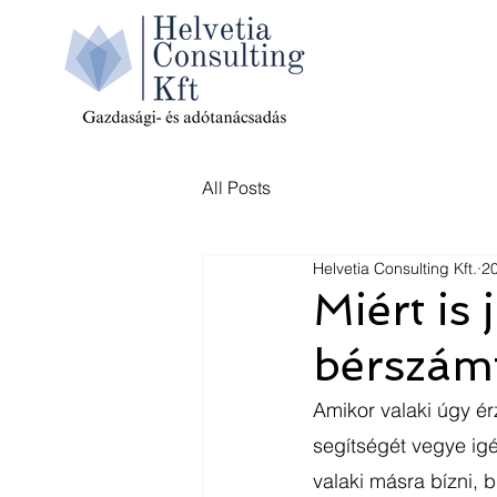
All Posts
Helvetia Consulting Kft.
20
Miért is
bérszámf
Amikor valaki úgy ér
segítségét vegye igé
valaki másra bízni, 