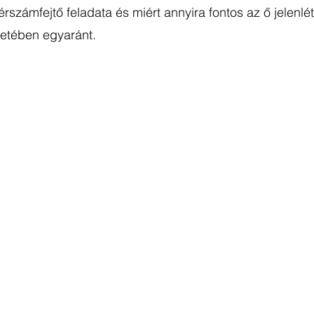
bérszámfejtő feladata és miért annyira fontos az ő jelenlét
letében egyaránt. 