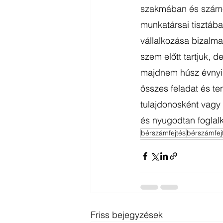
szakmában és számos 
munkatársai tisztába
vállalkozása bizalmas
szem előtt tartjuk, d
majdnem húsz évnyi 
összes feladat és te
tulajdonosként vagy 
és nyugodtan foglal
bérszámfejtés
bérszámfej
Friss bejegyzések