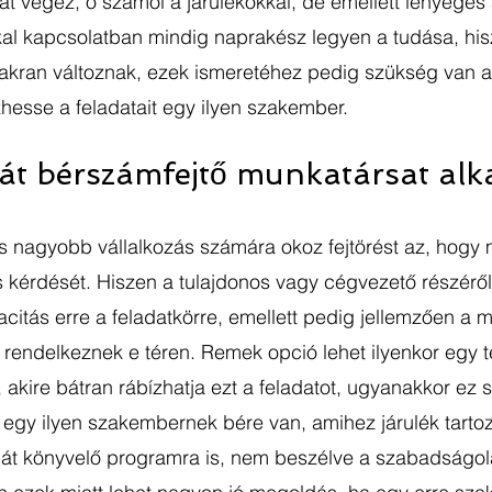
kat végez, ő számol a járulékokkal, de emellett lényeges 
kal kapcsolatban mindig naprakész legyen a tudása, his
akran változnak, ezek ismeretéhez pedig szükség van a
esse a feladatait egy ilyen szakember. 
át bérszámfejtő munkatársat alk
 nagyobb vállalkozás számára okoz fejtörést az, hogy m
 kérdését. Hiszen a tulajdonos vagy cégvezető részéről
tás erre a feladatkörre, emellett pedig jellemzően a m
endelkeznek e téren. Remek opció lehet ilyenkor egy te
e, akire bátran rábízhatja ezt a feladatot, ugyanakkor ez
n egy ilyen szakembernek bére van, amihez járulék tartozi
ját könyvelő programra is, nem beszélve a szabadságol