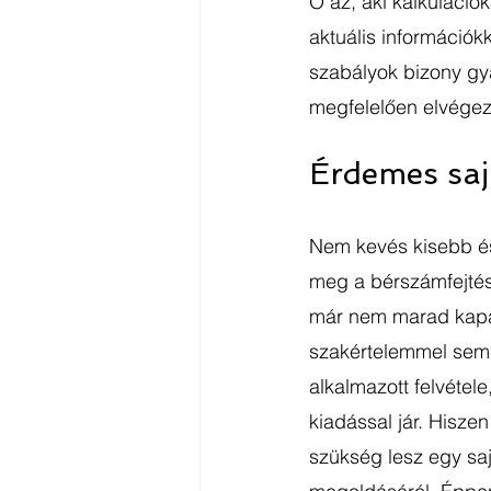
Ő az, aki kalkuláció
aktuális információk
szabályok bizony gy
megfelelően elvégezh
Érdemes saj
Nem kevés kisebb és
meg a bérszámfejtés
már nem marad kapaci
szakértelemmel sem r
alkalmazott felvétel
kiadással jár. Hisze
szükség lesz egy sa