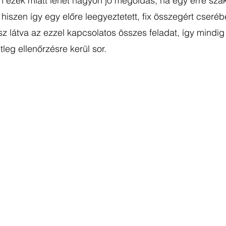
 ezek miatt lehet nagyon jó megoldás, ha egy erre sza
 hiszen így egy előre leegyeztetett, fix összegért cseréb
sz látva az ezzel kapcsolatos összes feladat, így mindig
leg ellenőrzésre kerül sor. 