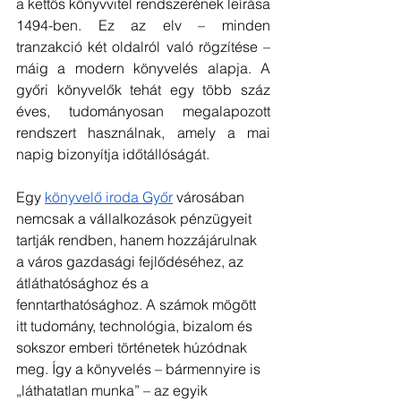
a kettős könyvvitel rendszerének leírása 
1494-ben. Ez az elv – minden 
tranzakció két oldalról való rögzítése – 
máig a modern könyvelés alapja. A 
győri könyvelők tehát egy több száz 
éves, tudományosan megalapozott 
rendszert használnak, amely a mai 
napig bizonyítja időtállóságát.
Egy 
könyvelő iroda Győr
 városában 
nemcsak a vállalkozások pénzügyeit 
tartják rendben, hanem hozzájárulnak 
a város gazdasági fejlődéséhez, az 
átláthatósághoz és a 
fenntarthatósághoz. A számok mögött 
itt tudomány, technológia, bizalom és 
sokszor emberi történetek húzódnak 
meg. Így a könyvelés – bármennyire is 
„láthatatlan munka” – az egyik 