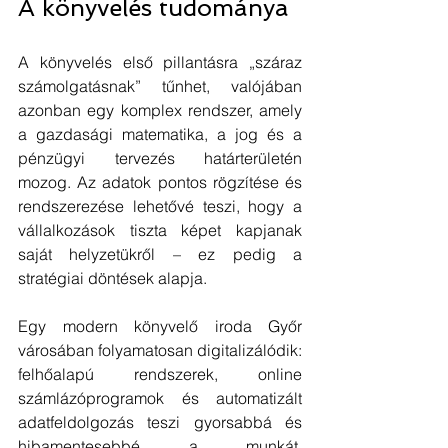
A könyvelés tudománya
A könyvelés első pillantásra „száraz 
számolgatásnak” tűnhet, valójában 
azonban egy komplex rendszer, amely 
a gazdasági matematika, a jog és a 
pénzügyi tervezés határterületén 
mozog. Az adatok pontos rögzítése és 
rendszerezése lehetővé teszi, hogy a 
vállalkozások tiszta képet kapjanak 
saját helyzetükről – ez pedig a 
stratégiai döntések alapja.
Egy modern könyvelő iroda Győr 
városában folyamatosan digitalizálódik: 
felhőalapú rendszerek, online 
számlázóprogramok és automatizált 
adatfeldolgozás teszi gyorsabbá és 
hibamentesebbé a munkát. 