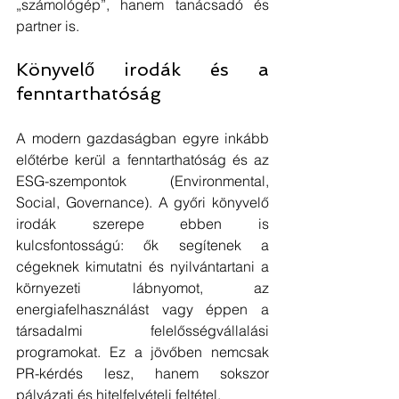
„számológép”, hanem tanácsadó és 
partner is.
Könyvelő irodák és a 
fenntarthatóság
A modern gazdaságban egyre inkább 
előtérbe kerül a fenntarthatóság és az 
ESG-szempontok (Environmental, 
Social, Governance). A győri könyvelő 
irodák szerepe ebben is 
kulcsfontosságú: ők segítenek a 
cégeknek kimutatni és nyilvántartani a 
környezeti lábnyomot, az 
energiafelhasználást vagy éppen a 
társadalmi felelősségvállalási 
programokat. Ez a jövőben nemcsak 
PR-kérdés lesz, hanem sokszor 
pályázati és hitelfelvételi feltétel.